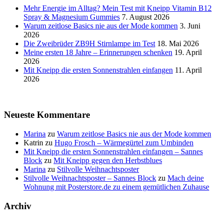
Mehr Energie im Alltag? Mein Test mit Kneipp Vitamin B12
Spray & Magnesium Gummies
7. August 2026
Warum zeitlose Basics nie aus der Mode kommen
3. Juni
2026
Die Zweibrüder ZB9H Stirnlampe im Test
18. Mai 2026
Meine ersten 18 Jahre – Erinnerungen schenken
19. April
2026
Mit Kneipp die ersten Sonnenstrahlen einfangen
11. April
2026
Neueste Kommentare
Marina
zu
Warum zeitlose Basics nie aus der Mode kommen
Katrin
zu
Hugo Frosch – Wärmegürtel zum Umbinden
Mit Kneipp die ersten Sonnenstrahlen einfangen – Sannes
Block
zu
Mit Kneipp gegen den Herbstblues
Marina
zu
Stilvolle Weihnachtsposter
Stilvolle Weihnachtsposter – Sannes Block
zu
Mach deine
Wohnung mit Posterstore.de zu einem gemütlichen Zuhause
Archiv