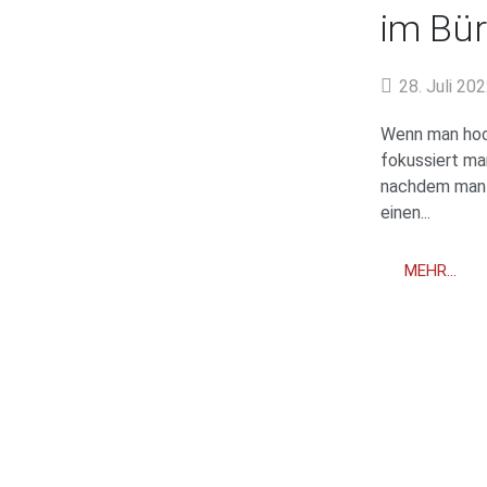
im Bü
28. Juli 20
Wenn man hoch
fokussiert ma
nachdem man s
einen...
MEHR...