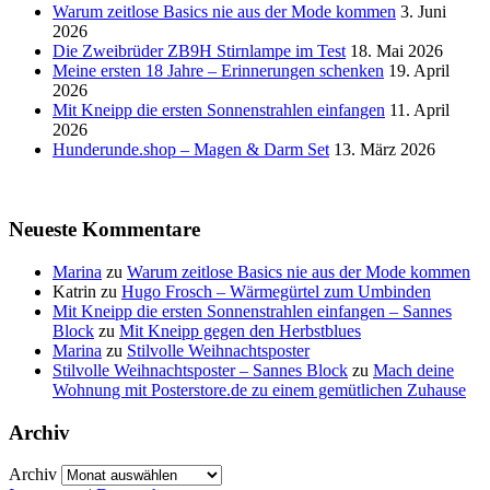
Warum zeitlose Basics nie aus der Mode kommen
3. Juni
2026
Die Zweibrüder ZB9H Stirnlampe im Test
18. Mai 2026
Meine ersten 18 Jahre – Erinnerungen schenken
19. April
2026
Mit Kneipp die ersten Sonnenstrahlen einfangen
11. April
2026
Hunderunde.shop – Magen & Darm Set
13. März 2026
Neueste Kommentare
Marina
zu
Warum zeitlose Basics nie aus der Mode kommen
Katrin
zu
Hugo Frosch – Wärmegürtel zum Umbinden
Mit Kneipp die ersten Sonnenstrahlen einfangen – Sannes
Block
zu
Mit Kneipp gegen den Herbstblues
Marina
zu
Stilvolle Weihnachtsposter
Stilvolle Weihnachtsposter – Sannes Block
zu
Mach deine
Wohnung mit Posterstore.de zu einem gemütlichen Zuhause
Archiv
Archiv