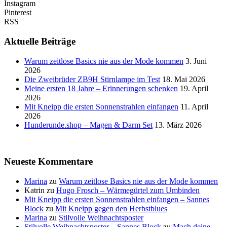
Instagram
Pinterest
RSS
Aktuelle Beiträge
Warum zeitlose Basics nie aus der Mode kommen
3. Juni
2026
Die Zweibrüder ZB9H Stirnlampe im Test
18. Mai 2026
Meine ersten 18 Jahre – Erinnerungen schenken
19. April
2026
Mit Kneipp die ersten Sonnenstrahlen einfangen
11. April
2026
Hunderunde.shop – Magen & Darm Set
13. März 2026
Neueste Kommentare
Marina
zu
Warum zeitlose Basics nie aus der Mode kommen
Katrin
zu
Hugo Frosch – Wärmegürtel zum Umbinden
Mit Kneipp die ersten Sonnenstrahlen einfangen – Sannes
Block
zu
Mit Kneipp gegen den Herbstblues
Marina
zu
Stilvolle Weihnachtsposter
Stilvolle Weihnachtsposter – Sannes Block
zu
Mach deine