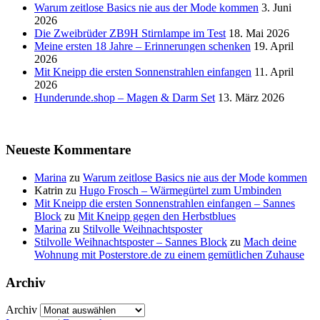
Warum zeitlose Basics nie aus der Mode kommen
3. Juni
2026
Die Zweibrüder ZB9H Stirnlampe im Test
18. Mai 2026
Meine ersten 18 Jahre – Erinnerungen schenken
19. April
2026
Mit Kneipp die ersten Sonnenstrahlen einfangen
11. April
2026
Hunderunde.shop – Magen & Darm Set
13. März 2026
Neueste Kommentare
Marina
zu
Warum zeitlose Basics nie aus der Mode kommen
Katrin
zu
Hugo Frosch – Wärmegürtel zum Umbinden
Mit Kneipp die ersten Sonnenstrahlen einfangen – Sannes
Block
zu
Mit Kneipp gegen den Herbstblues
Marina
zu
Stilvolle Weihnachtsposter
Stilvolle Weihnachtsposter – Sannes Block
zu
Mach deine
Wohnung mit Posterstore.de zu einem gemütlichen Zuhause
Archiv
Archiv