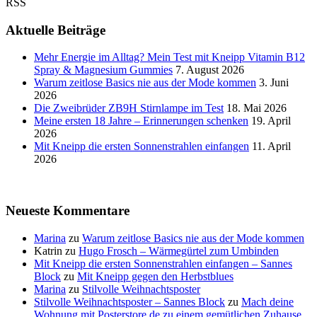
RSS
Aktuelle Beiträge
Mehr Energie im Alltag? Mein Test mit Kneipp Vitamin B12
Spray & Magnesium Gummies
7. August 2026
Warum zeitlose Basics nie aus der Mode kommen
3. Juni
2026
Die Zweibrüder ZB9H Stirnlampe im Test
18. Mai 2026
Meine ersten 18 Jahre – Erinnerungen schenken
19. April
2026
Mit Kneipp die ersten Sonnenstrahlen einfangen
11. April
2026
Neueste Kommentare
Marina
zu
Warum zeitlose Basics nie aus der Mode kommen
Katrin
zu
Hugo Frosch – Wärmegürtel zum Umbinden
Mit Kneipp die ersten Sonnenstrahlen einfangen – Sannes
Block
zu
Mit Kneipp gegen den Herbstblues
Marina
zu
Stilvolle Weihnachtsposter
Stilvolle Weihnachtsposter – Sannes Block
zu
Mach deine
Wohnung mit Posterstore.de zu einem gemütlichen Zuhause