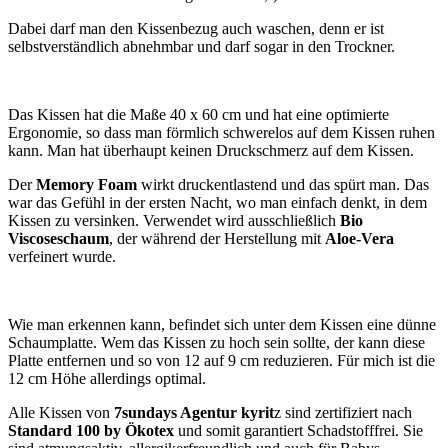
Dabei darf man den Kissenbezug auch waschen, denn er ist
selbstverständlich abnehmbar und darf sogar in den Trockner.
Das Kissen hat die Maße 40 x 60 cm und hat eine optimierte
Ergonomie, so dass man förmlich schwerelos auf dem Kissen ruhen
kann. Man hat überhaupt keinen Druckschmerz auf dem Kissen.
Der
Memory Foam
wirkt druckentlastend und das spürt man. Das
war das Gefühl in der ersten Nacht, wo man einfach denkt, in dem
Kissen zu versinken. Verwendet wird ausschließlich
Bio
Viscoseschaum
, der während der Herstellung mit
Aloe-Vera
verfeinert wurde.
Wie man erkennen kann, befindet sich unter dem Kissen eine dünne
Schaumplatte. Wem das Kissen zu hoch sein sollte, der kann diese
Platte entfernen und so von 12 auf 9 cm reduzieren. Für mich ist die
12 cm Höhe allerdings optimal.
Alle Kissen von
7sundays Agentur kyrit
z sind zertifiziert nach
Standard 100 by Ökotex
und somit garantiert Schadstofffrei. Sie