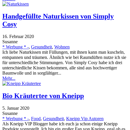
Handgefüllte Naturkissen von Simply
Cosy
16. Februar 2020
Susanne
* Werbung * -
,
Gesundheit
,
Wohnen
Ich liebe Naturkissen mit Füllungen, mit ihnen kann man kuscheln,
entspannen und träumen. Ähnlich wie bei Raumdüften nutze ich sie
für unterschiedliche Stimmungen. Von Simply Cosy habe ich drei
unterschiedliche Kissen bekommen, alle sind aus hochwertiger
Baumwolle und in sorgfältiger...
Mehr...
Bio Kräutertee von Kneipp
5. Januar 2020
Susanne
* Werbung * -
,
Food
,
Gesundheit
,
Kneipp Vip Autoren
Als Kneipp VIP Blogger habe ich euch ja schon einige Kneipp
Produkte vorgestellt. Ich bin ein großer Fan von Kneipp, egal ob es