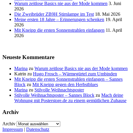
Warum zeitlose Basics nie aus der Mode kommen
3. Juni
2026
Die Zweibrüder ZB9H Stirnlampe im Test
18. Mai 2026
Meine ersten 18 Jahre – Erinnerungen schenken
19. April
2026
Mit Kneipp die ersten Sonnenstrahlen einfangen
11. April
2026
Neueste Kommentare
Marina
zu
Warum zeitlose Basics nie aus der Mode kommen
Katrin
zu
Hugo Frosch – Wärmegürtel zum Umbinden
Mit Kneipp die ersten Sonnenstrahlen einfangen – Sannes
Block
zu
Mit Kneipp gegen den Herbstblues
Marina
zu
Stilvolle Weihnachtsposter
Stilvolle Weihnachtsposter – Sannes Block
zu
Mach deine
Wohnung mit Posterstore.de zu einem gemütlichen Zuhause
Archiv
Archiv
Impressum
|
Datenschutz