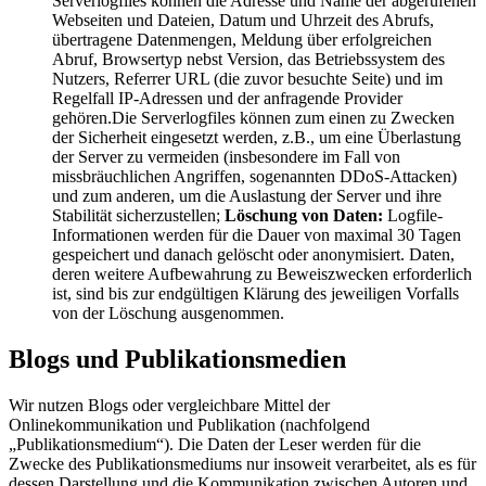
Serverlogfiles können die Adresse und Name der abgerufenen
Webseiten und Dateien, Datum und Uhrzeit des Abrufs,
übertragene Datenmengen, Meldung über erfolgreichen
Abruf, Browsertyp nebst Version, das Betriebssystem des
Nutzers, Referrer URL (die zuvor besuchte Seite) und im
Regelfall IP-Adressen und der anfragende Provider
gehören.Die Serverlogfiles können zum einen zu Zwecken
der Sicherheit eingesetzt werden, z.B., um eine Überlastung
der Server zu vermeiden (insbesondere im Fall von
missbräuchlichen Angriffen, sogenannten DDoS-Attacken)
und zum anderen, um die Auslastung der Server und ihre
Stabilität sicherzustellen;
Löschung von Daten:
Logfile-
Informationen werden für die Dauer von maximal 30 Tagen
gespeichert und danach gelöscht oder anonymisiert. Daten,
deren weitere Aufbewahrung zu Beweiszwecken erforderlich
ist, sind bis zur endgültigen Klärung des jeweiligen Vorfalls
von der Löschung ausgenommen.
Blogs und Publikationsmedien
Wir nutzen Blogs oder vergleichbare Mittel der
Onlinekommunikation und Publikation (nachfolgend
„Publikationsmedium“). Die Daten der Leser werden für die
Zwecke des Publikationsmediums nur insoweit verarbeitet, als es für
dessen Darstellung und die Kommunikation zwischen Autoren und