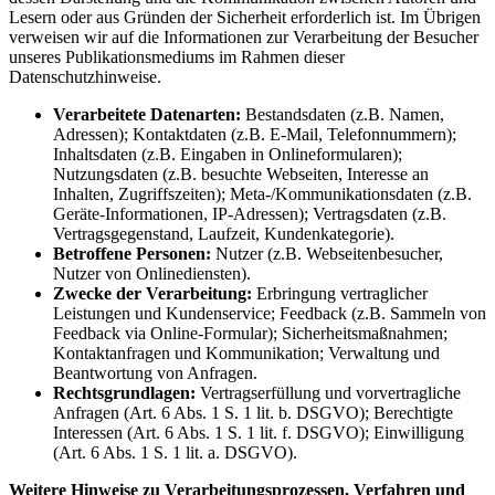
Lesern oder aus Gründen der Sicherheit erforderlich ist. Im Übrigen
verweisen wir auf die Informationen zur Verarbeitung der Besucher
unseres Publikationsmediums im Rahmen dieser
Datenschutzhinweise.
Verarbeitete Datenarten:
Bestandsdaten (z.B. Namen,
Adressen); Kontaktdaten (z.B. E-Mail, Telefonnummern);
Inhaltsdaten (z.B. Eingaben in Onlineformularen);
Nutzungsdaten (z.B. besuchte Webseiten, Interesse an
Inhalten, Zugriffszeiten); Meta-/Kommunikationsdaten (z.B.
Geräte-Informationen, IP-Adressen); Vertragsdaten (z.B.
Vertragsgegenstand, Laufzeit, Kundenkategorie).
Betroffene Personen:
Nutzer (z.B. Webseitenbesucher,
Nutzer von Onlinediensten).
Zwecke der Verarbeitung:
Erbringung vertraglicher
Leistungen und Kundenservice; Feedback (z.B. Sammeln von
Feedback via Online-Formular); Sicherheitsmaßnahmen;
Kontaktanfragen und Kommunikation; Verwaltung und
Beantwortung von Anfragen.
Rechtsgrundlagen:
Vertragserfüllung und vorvertragliche
Anfragen (Art. 6 Abs. 1 S. 1 lit. b. DSGVO); Berechtigte
Interessen (Art. 6 Abs. 1 S. 1 lit. f. DSGVO); Einwilligung
(Art. 6 Abs. 1 S. 1 lit. a. DSGVO).
Weitere Hinweise zu Verarbeitungsprozessen, Verfahren und