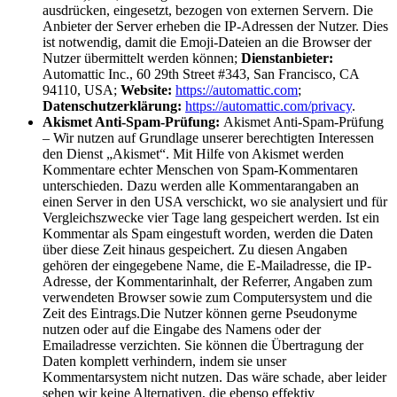
ausdrücken, eingesetzt, bezogen von externen Servern. Die
Anbieter der Server erheben die IP-Adressen der Nutzer. Dies
ist notwendig, damit die Emoji-Dateien an die Browser der
Nutzer übermittelt werden können;
Dienstanbieter:
Automattic Inc., 60 29th Street #343, San Francisco, CA
94110, USA;
Website:
https://automattic.com
;
Datenschutzerklärung:
https://automattic.com/privacy
.
Akismet Anti-Spam-Prüfung:
Akismet Anti-Spam-Prüfung
– Wir nutzen auf Grundlage unserer berechtigten Interessen
den Dienst „Akismet“. Mit Hilfe von Akismet werden
Kommentare echter Menschen von Spam-Kommentaren
unterschieden. Dazu werden alle Kommentarangaben an
einen Server in den USA verschickt, wo sie analysiert und für
Vergleichszwecke vier Tage lang gespeichert werden. Ist ein
Kommentar als Spam eingestuft worden, werden die Daten
über diese Zeit hinaus gespeichert. Zu diesen Angaben
gehören der eingegebene Name, die E-Mailadresse, die IP-
Adresse, der Kommentarinhalt, der Referrer, Angaben zum
verwendeten Browser sowie zum Computersystem und die
Zeit des Eintrags.Die Nutzer können gerne Pseudonyme
nutzen oder auf die Eingabe des Namens oder der
Emailadresse verzichten. Sie können die Übertragung der
Daten komplett verhindern, indem sie unser
Kommentarsystem nicht nutzen. Das wäre schade, aber leider
sehen wir keine Alternativen, die ebenso effektiv