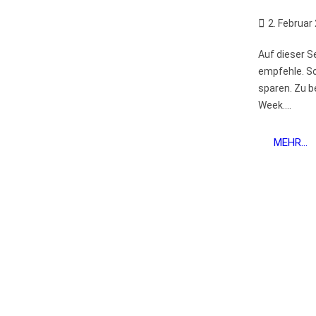
2. Februar
Auf dieser S
empfehle. So
sparen. Zu b
Week....
MEHR...